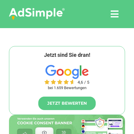
Skip
to
Togg
content
Navi
Leistungen
Tools
Jetzt sind Sie dran!
Pressemitteilungen
bei 1.659 Bewertungen
Shop
JETZT BEWERTEN
Agentur
Blog