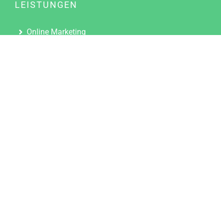
LEISTUNGEN
Online Marketing
Content Marketing
Content Marketing Abos
Content Marketing für Ärzte
Suchmaschinenoptimierung
Social Media Marketing
Influencer Marketing
Partnerprogramm
TOOLS