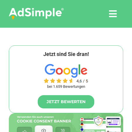
Skip
to
Togg
content
Navi
Leistungen
Tools
Jetzt sind Sie dran!
Pressemitteilungen
bei 1.659 Bewertungen
Shop
JETZT BEWERTEN
Agentur
Blog