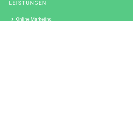
LEISTUNGEN
Online Marketing
Content Marketing
Content Marketing Abos
Content Marketing für Ärzte
Suchmaschinenoptimierung
Social Media Marketing
Influencer Marketing
Partnerprogramm
TOOLS