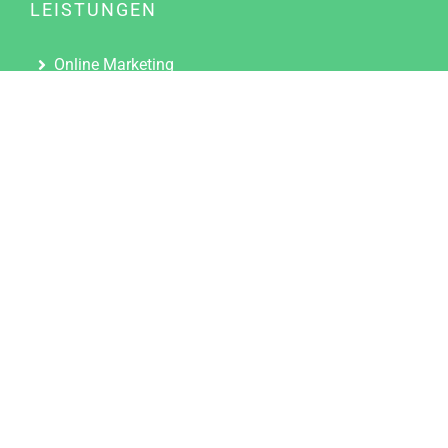
LEISTUNGEN
Online Marketing
Content Marketing
Content Marketing Abos
Content Marketing für Ärzte
Suchmaschinenoptimierung
Social Media Marketing
Influencer Marketing
Partnerprogramm
TOOLS