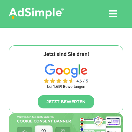
Skip
to
Togg
content
Navi
Leistungen
Tools
Jetzt sind Sie dran!
Pressemitteilungen
bei 1.659 Bewertungen
Shop
JETZT BEWERTEN
Agentur
Blog