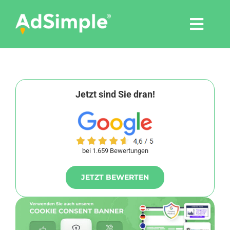
Skip
to
Togg
content
Navi
Leistungen
Tools
Jetzt sind Sie dran!
Pressemitteilungen
bei 1.659 Bewertungen
Shop
JETZT BEWERTEN
Agentur
Blog