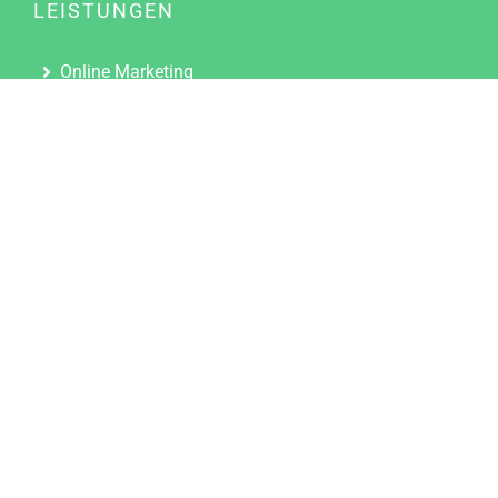
LEISTUNGEN
Online Marketing
Content Marketing
Content Marketing Abos
Content Marketing für Ärzte
Suchmaschinenoptimierung
Social Media Marketing
Influencer Marketing
Partnerprogramm
TOOLS