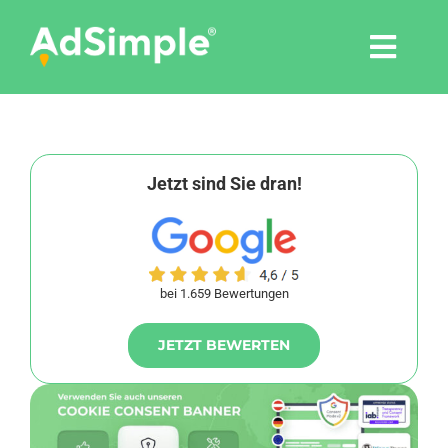
Skip
to
Togg
content
Navi
Leistungen
Tools
Jetzt sind Sie dran!
Pressemitteilungen
bei 1.659 Bewertungen
Shop
JETZT BEWERTEN
Agentur
Blog