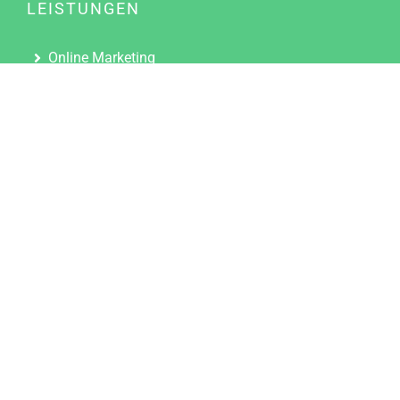
LEISTUNGEN
Online Marketing
Content Marketing
Content Marketing Abos
Content Marketing für Ärzte
Suchmaschinenoptimierung
Social Media Marketing
Influencer Marketing
Partnerprogramm
TOOLS