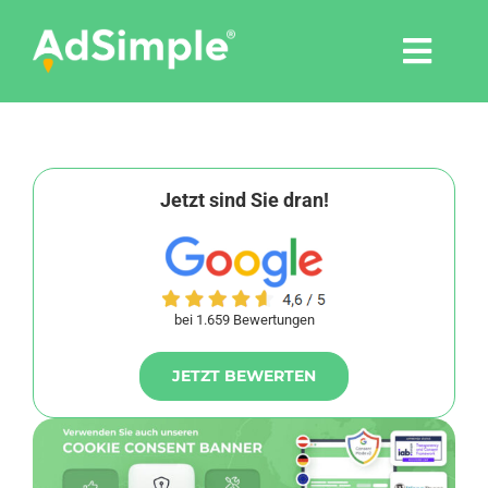
Skip
to
Togg
content
Navi
Leistungen
Tools
Jetzt sind Sie dran!
Pressemitteilungen
bei 1.659 Bewertungen
Shop
JETZT BEWERTEN
Agentur
Blog