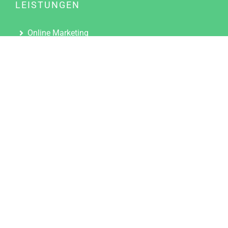
LEISTUNGEN
Online Marketing
Content Marketing
Content Marketing Abos
Content Marketing für Ärzte
Suchmaschinenoptimierung
Social Media Marketing
Influencer Marketing
Partnerprogramm
TOOLS