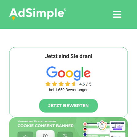
Skip
to
Togg
content
Navi
Leistungen
Tools
Jetzt sind Sie dran!
Pressemitteilungen
bei 1.659 Bewertungen
Shop
JETZT BEWERTEN
Agentur
Blog