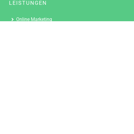
LEISTUNGEN
Online Marketing
Content Marketing
Content Marketing Abos
Content Marketing für Ärzte
Suchmaschinenoptimierung
Social Media Marketing
Influencer Marketing
Partnerprogramm
TOOLS