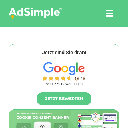
Skip
to
Togg
content
Navi
Leistungen
Tools
Jetzt sind Sie dran!
Pressemitteilungen
bei 1.659 Bewertungen
Shop
JETZT BEWERTEN
Agentur
Blog