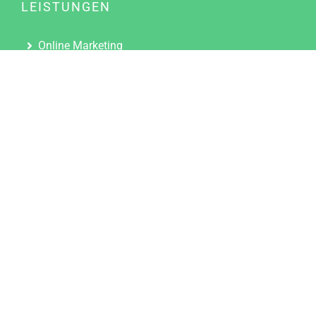
LEISTUNGEN
Online Marketing
Content Marketing
Content Marketing Abos
Content Marketing für Ärzte
Suchmaschinenoptimierung
Social Media Marketing
Influencer Marketing
Partnerprogramm
TOOLS