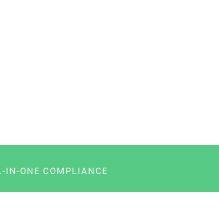
L-IN-ONE COMPLIANCE
gency-Paket für Agenturen