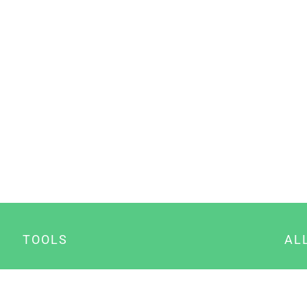
TOOLS
AL
Datenschutz Generator
A