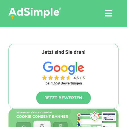
Skip
to
Togg
content
Navi
Leistungen
Tools
Jetzt sind Sie dran!
Pressemitteilungen
bei 1.659 Bewertungen
Shop
JETZT BEWERTEN
Agentur
Blog