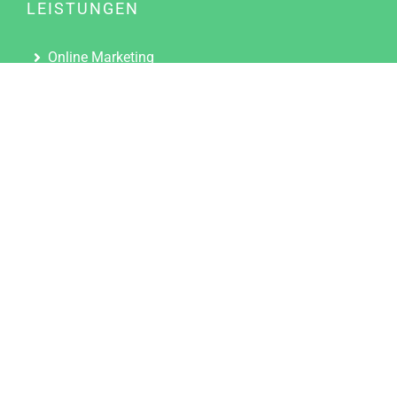
LEISTUNGEN
Online Marketing
Content Marketing
Content Marketing Abos
Content Marketing für Ärzte
Suchmaschinenoptimierung
Social Media Marketing
Influencer Marketing
Partnerprogramm
TOOLS