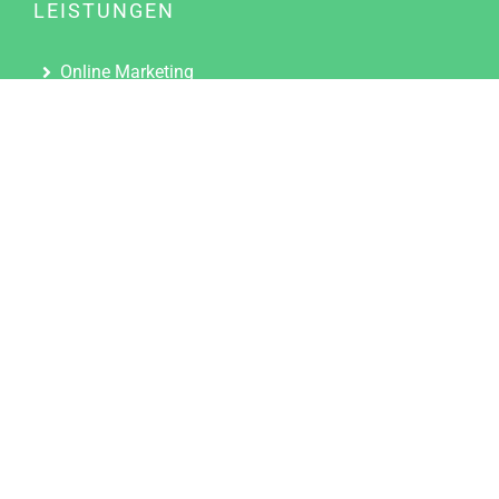
LEISTUNGEN
Online Marketing
Content Marketing
Content Marketing Abos
Content Marketing für Ärzte
Suchmaschinenoptimierung
Social Media Marketing
Influencer Marketing
Partnerprogramm
TOOLS