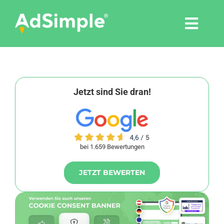
Skip
to
Togg
content
Navi
Leistungen
Tools
Jetzt sind Sie dran!
Pressemitteilungen
bei 1.659 Bewertungen
Shop
JETZT BEWERTEN
Agentur
Blog