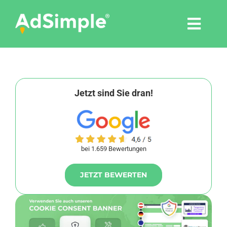
Skip
to
Togg
content
Navi
Leistungen
Tools
Jetzt sind Sie dran!
Pressemitteilungen
bei 1.659 Bewertungen
Shop
JETZT BEWERTEN
Agentur
Blog