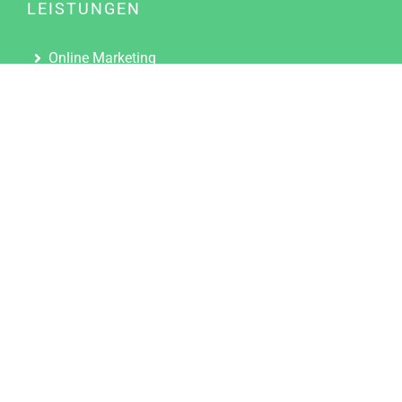
LEISTUNGEN
Online Marketing
Content Marketing
Content Marketing Abos
Content Marketing für Ärzte
Suchmaschinenoptimierung
Social Media Marketing
Influencer Marketing
Partnerprogramm
TOOLS