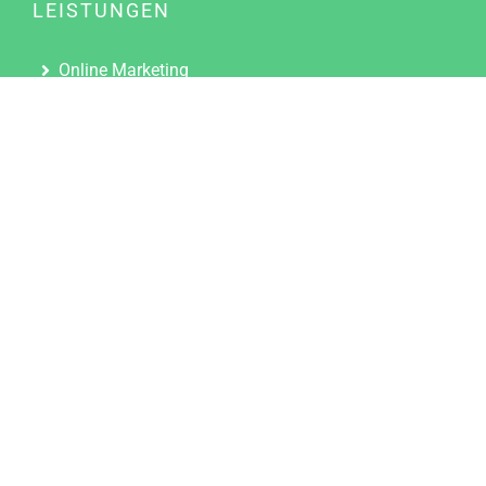
LEISTUNGEN
Online Marketing
Content Marketing
Content Marketing Abos
Content Marketing für Ärzte
Suchmaschinenoptimierung
Social Media Marketing
Influencer Marketing
Partnerprogramm
TOOLS