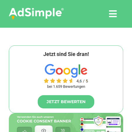
Skip
to
Togg
content
Navi
Leistungen
Tools
Jetzt sind Sie dran!
Pressemitteilungen
bei 1.659 Bewertungen
Shop
JETZT BEWERTEN
Agentur
Blog