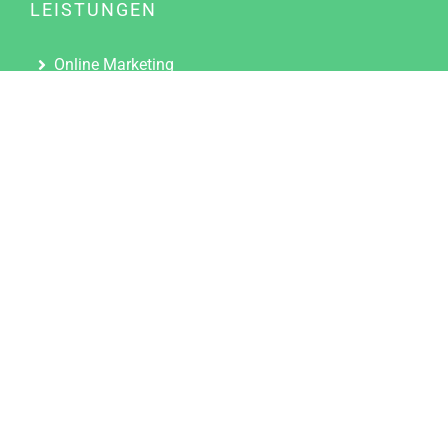
LEISTUNGEN
Online Marketing
Content Marketing
Content Marketing Abos
Content Marketing für Ärzte
Suchmaschinenoptimierung
Social Media Marketing
Influencer Marketing
Partnerprogramm
TOOLS