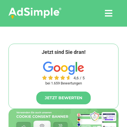
Skip
to
Togg
content
Navi
Leistungen
Tools
Jetzt sind Sie dran!
Pressemitteilungen
bei 1.659 Bewertungen
Shop
JETZT BEWERTEN
Agentur
Blog