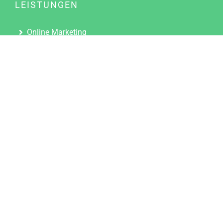
LEISTUNGEN
Online Marketing
Content Marketing
Content Marketing Abos
Content Marketing für Ärzte
Suchmaschinenoptimierung
Social Media Marketing
Influencer Marketing
Partnerprogramm
TOOLS