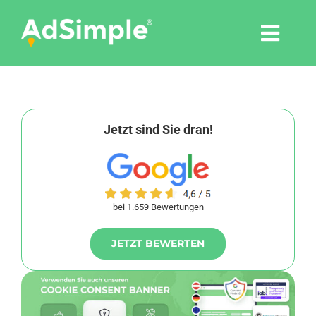
Skip
to
Togg
content
Navi
Leistungen
Tools
Jetzt sind Sie dran!
Pressemitteilungen
bei 1.659 Bewertungen
Shop
JETZT BEWERTEN
Agentur
Blog