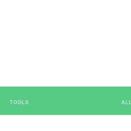
TOOLS
AL
Datenschutz Generator
A