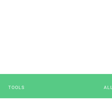
TOOLS
AL
Datenschutz Generator
A