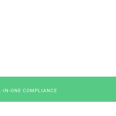
L-IN-ONE COMPLIANCE
gency-Paket für Agenturen