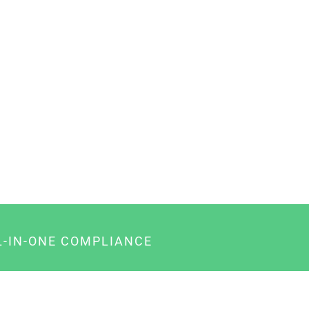
L-IN-ONE COMPLIANCE
gency-Paket für Agenturen