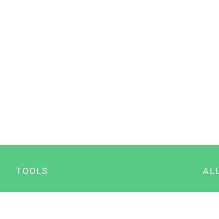
TOOLS
AL
Datenschutz Generator
A