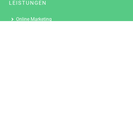
LEISTUNGEN
Online Marketing
Content Marketing
Content Marketing Abos
Content Marketing für Ärzte
Suchmaschinenoptimierung
Social Media Marketing
Influencer Marketing
Partnerprogramm
TOOLS