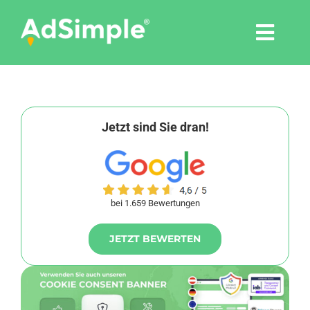
Skip
to
Togg
content
Navi
Leistungen
Tools
Jetzt sind Sie dran!
Pressemitteilungen
bei 1.659 Bewertungen
Shop
JETZT BEWERTEN
Agentur
Blog