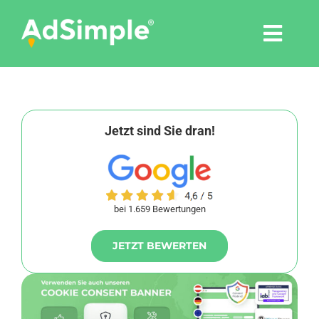
Skip
to
Togg
content
Navi
Leistungen
Tools
Jetzt sind Sie dran!
Pressemitteilungen
bei 1.659 Bewertungen
Shop
JETZT BEWERTEN
Agentur
Blog