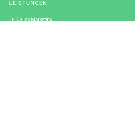
LEISTUNGEN
Online Marketing
Content Marketing
Content Marketing Abos
Content Marketing für Ärzte
Suchmaschinenoptimierung
Social Media Marketing
Influencer Marketing
Partnerprogramm
TOOLS