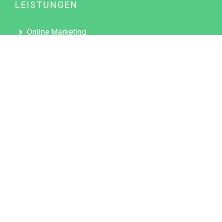
LEISTUNGEN
Online Marketing
Content Marketing
Content Marketing Abos
Content Marketing für Ärzte
Suchmaschinenoptimierung
Social Media Marketing
Influencer Marketing
Partnerprogramm
TOOLS