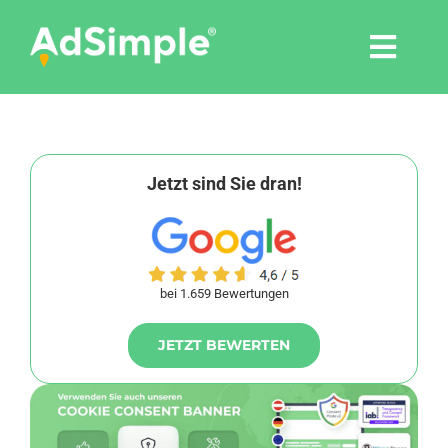
Skip
to
Togg
content
Navi
Leistungen
Tools
Jetzt sind Sie dran!
Pressemitteilungen
bei 1.659 Bewertungen
Shop
JETZT BEWERTEN
Agentur
Blog