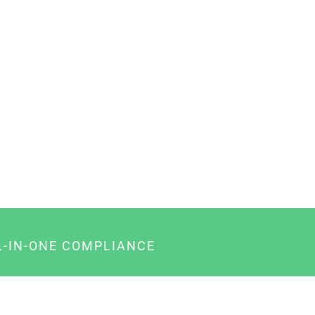
L-IN-ONE COMPLIANCE
gency-Paket für Agenturen