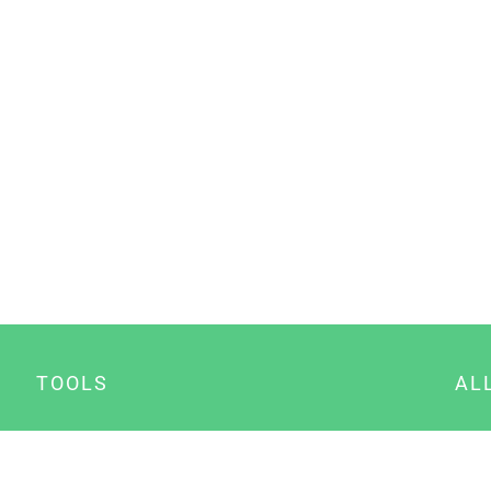
TOOLS
AL
Datenschutz Generator
A