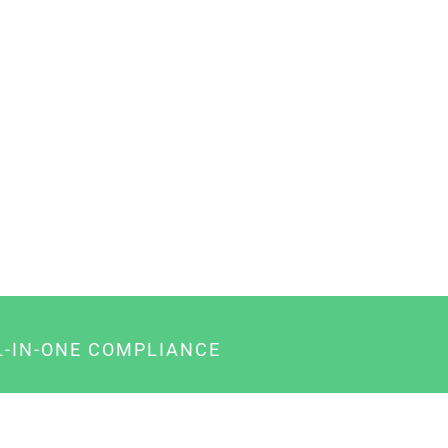
L-IN-ONE COMPLIANCE
gency-Paket für Agenturen