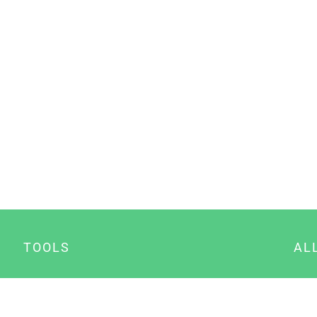
TOOLS
AL
Datenschutz Generator
A