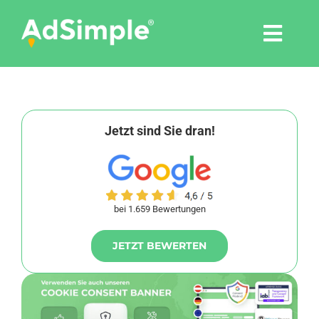
Skip
to
Togg
content
Navi
Leistungen
Tools
Jetzt sind Sie dran!
Pressemitteilungen
bei 1.659 Bewertungen
Shop
JETZT BEWERTEN
Agentur
Blog