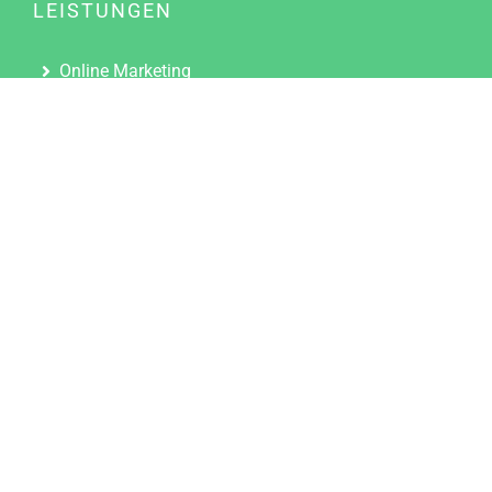
LEISTUNGEN
Online Marketing
Content Marketing
Content Marketing Abos
Content Marketing für Ärzte
Suchmaschinenoptimierung
Social Media Marketing
Influencer Marketing
Partnerprogramm
TOOLS