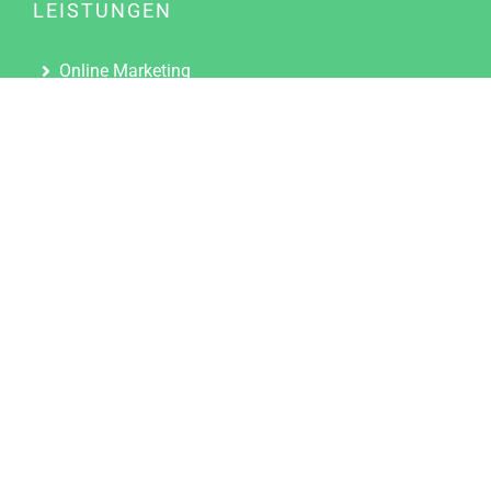
LEISTUNGEN
Online Marketing
Content Marketing
Content Marketing Abos
Content Marketing für Ärzte
Suchmaschinenoptimierung
Social Media Marketing
Influencer Marketing
Partnerprogramm
TOOLS