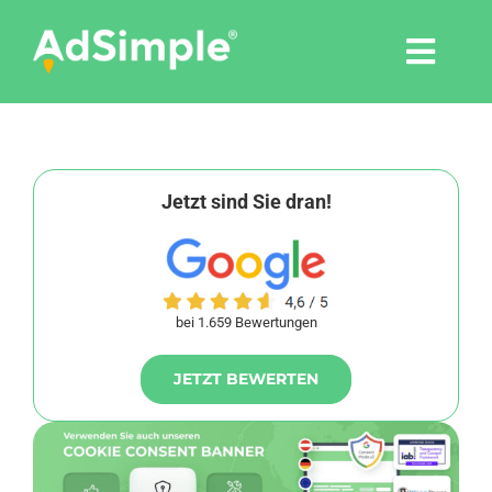
Skip
to
Togg
content
Navi
Leistungen
Tools
Jetzt sind Sie dran!
Pressemitteilungen
bei 1.659 Bewertungen
Shop
JETZT BEWERTEN
Agentur
Blog