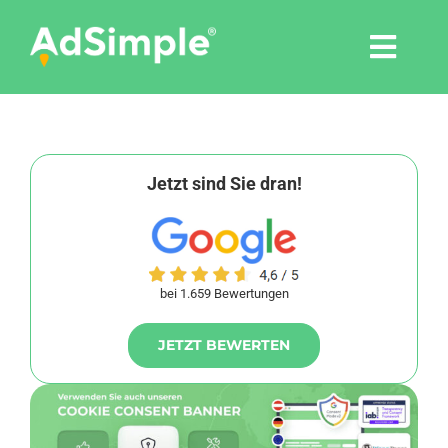
Skip
to
Togg
content
Navi
Leistungen
Tools
Jetzt sind Sie dran!
Pressemitteilungen
bei 1.659 Bewertungen
Shop
JETZT BEWERTEN
Agentur
Blog