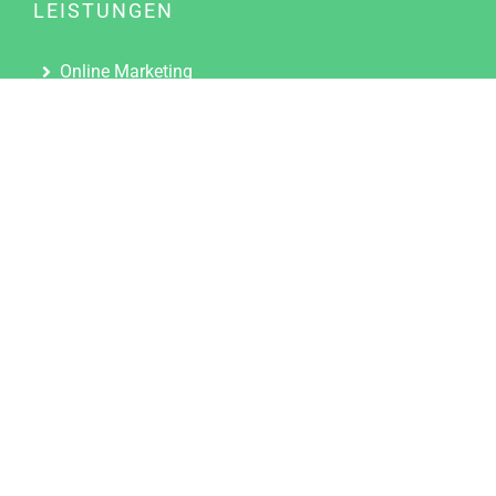
LEISTUNGEN
Online Marketing
Content Marketing
Content Marketing Abos
Content Marketing für Ärzte
Suchmaschinenoptimierung
Social Media Marketing
Influencer Marketing
Partnerprogramm
TOOLS