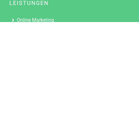
LEISTUNGEN
Online Marketing
Content Marketing
Content Marketing Abos
Content Marketing für Ärzte
Suchmaschinenoptimierung
Social Media Marketing
Influencer Marketing
Partnerprogramm
TOOLS