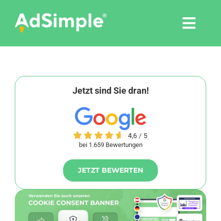
Skip
to
Togg
content
Navi
Leistungen
Tools
Jetzt sind Sie dran!
Pressemitteilungen
bei 1.659 Bewertungen
Shop
JETZT BEWERTEN
Agentur
Blog