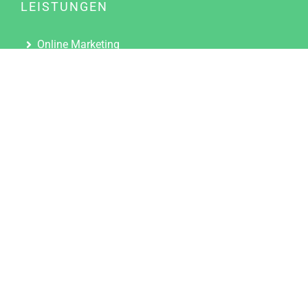
LEISTUNGEN
Online Marketing
Content Marketing
Content Marketing Abos
Content Marketing für Ärzte
Suchmaschinenoptimierung
Social Media Marketing
Influencer Marketing
Partnerprogramm
TOOLS