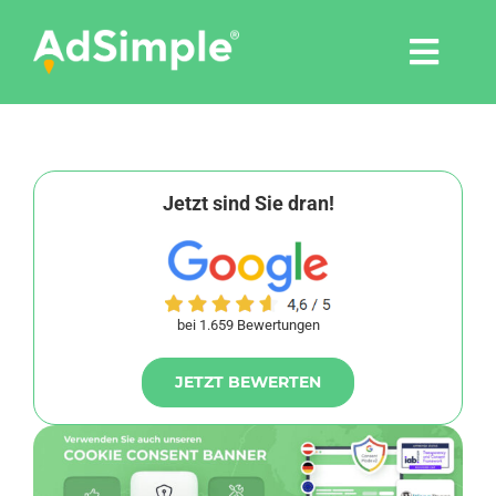
Skip
to
Togg
content
Navi
Leistungen
Tools
Jetzt sind Sie dran!
Pressemitteilungen
bei 1.659 Bewertungen
Shop
JETZT BEWERTEN
Agentur
Blog