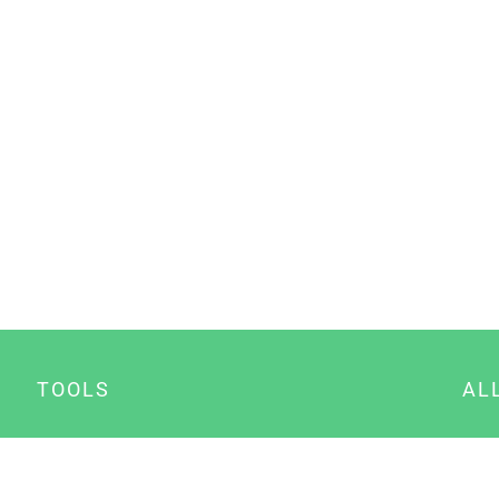
TOOLS
AL
Datenschutz Generator
A