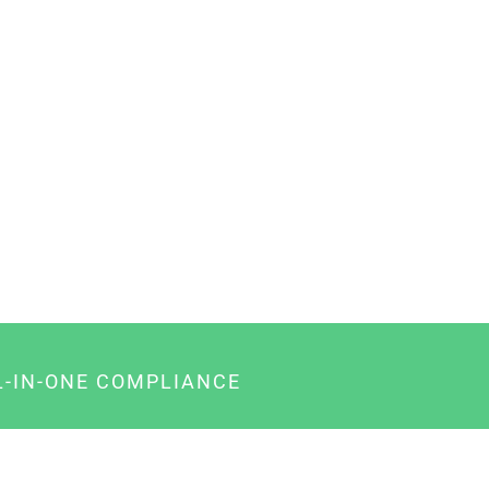
L-IN-ONE COMPLIANCE
gency-Paket für Agenturen