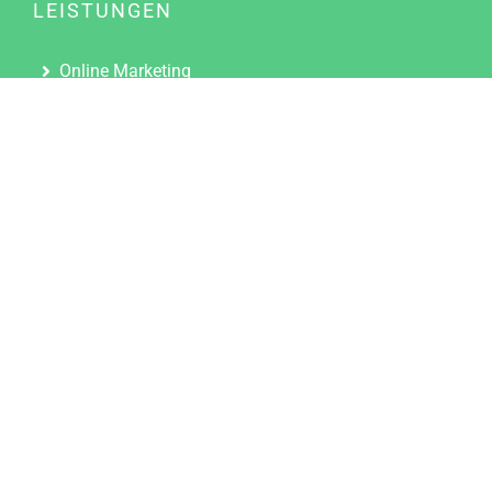
LEISTUNGEN
Online Marketing
Content Marketing
Content Marketing Abos
Content Marketing für Ärzte
Suchmaschinenoptimierung
Social Media Marketing
Influencer Marketing
Partnerprogramm
TOOLS