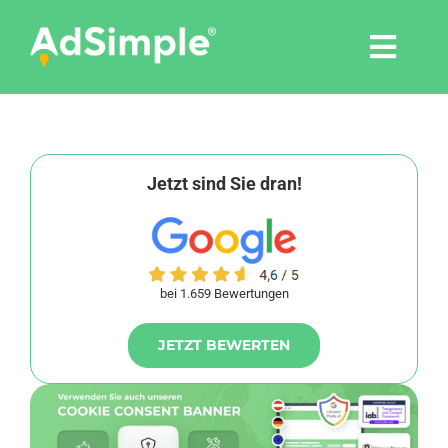
Skip
to
Togg
content
Navi
Leistungen
Tools
Jetzt sind Sie dran!
Pressemitteilungen
bei 1.659 Bewertungen
Shop
JETZT BEWERTEN
Agentur
Blog