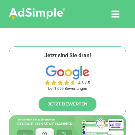
Skip
to
Togg
content
Navi
Leistungen
Tools
Jetzt sind Sie dran!
Pressemitteilungen
bei 1.659 Bewertungen
Shop
JETZT BEWERTEN
Agentur
Blog