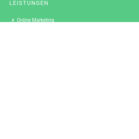
LEISTUNGEN
Online Marketing
Content Marketing
Content Marketing Abos
Content Marketing für Ärzte
Suchmaschinenoptimierung
Social Media Marketing
Influencer Marketing
Partnerprogramm
TOOLS