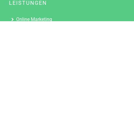
LEISTUNGEN
Online Marketing
Content Marketing
Content Marketing Abos
Content Marketing für Ärzte
Suchmaschinenoptimierung
Social Media Marketing
Influencer Marketing
Partnerprogramm
TOOLS