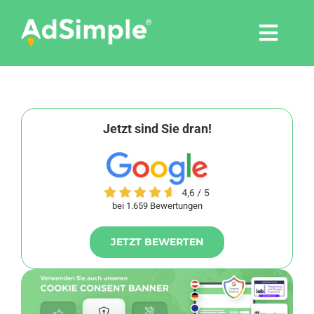
Skip
to
Togg
content
Navi
Leistungen
Tools
Jetzt sind Sie dran!
Pressemitteilungen
bei 1.659 Bewertungen
Shop
JETZT BEWERTEN
Agentur
Blog