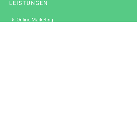
LEISTUNGEN
Online Marketing
Content Marketing
Content Marketing Abos
Content Marketing für Ärzte
Suchmaschinenoptimierung
Social Media Marketing
Influencer Marketing
Partnerprogramm
TOOLS