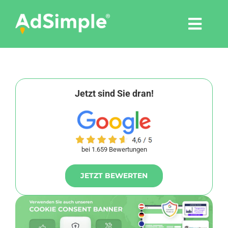
Skip
to
Togg
content
Navi
Leistungen
Tools
Jetzt sind Sie dran!
Pressemitteilungen
bei 1.659 Bewertungen
Shop
JETZT BEWERTEN
Agentur
Blog