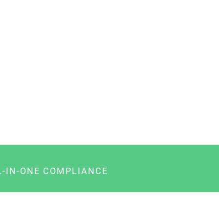
L-IN-ONE COMPLIANCE
gency-Paket für Agenturen