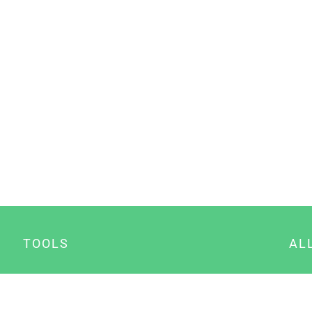
TOOLS
AL
Datenschutz Generator
A