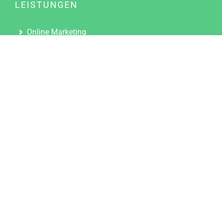
LEISTUNGEN
Online Marketing
Content Marketing
Content Marketing Abos
Content Marketing für Ärzte
Suchmaschinenoptimierung
Social Media Marketing
Influencer Marketing
Partnerprogramm
TOOLS