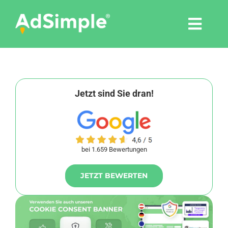
Skip
to
Togg
content
Navi
Leistungen
Tools
Jetzt sind Sie dran!
Pressemitteilungen
bei 1.659 Bewertungen
Shop
JETZT BEWERTEN
Agentur
Blog