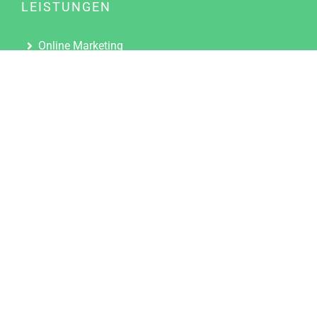
LEISTUNGEN
Online Marketing
Content Marketing
Content Marketing Abos
Content Marketing für Ärzte
Suchmaschinenoptimierung
Social Media Marketing
Influencer Marketing
Partnerprogramm
TOOLS