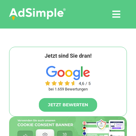
Skip
to
Togg
content
Navi
Leistungen
Tools
Jetzt sind Sie dran!
Pressemitteilungen
bei 1.659 Bewertungen
Shop
JETZT BEWERTEN
Agentur
Blog