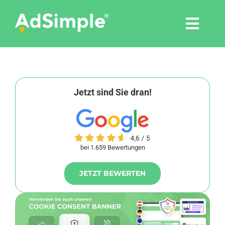
Skip
to
Togg
content
Navi
Leistungen
Tools
Jetzt sind Sie dran!
Pressemitteilungen
bei 1.659 Bewertungen
Shop
JETZT BEWERTEN
Agentur
Blog