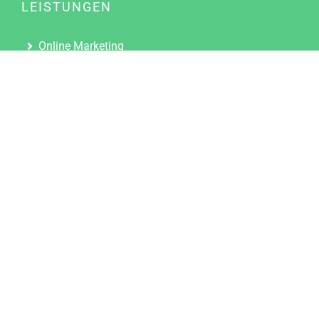
LEISTUNGEN
Online Marketing
Content Marketing
Content Marketing Abos
Content Marketing für Ärzte
Suchmaschinenoptimierung
Social Media Marketing
Influencer Marketing
Partnerprogramm
TOOLS