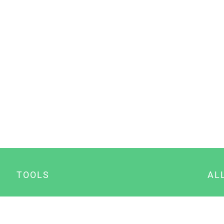
TOOLS
AL
Datenschutz Generator
A