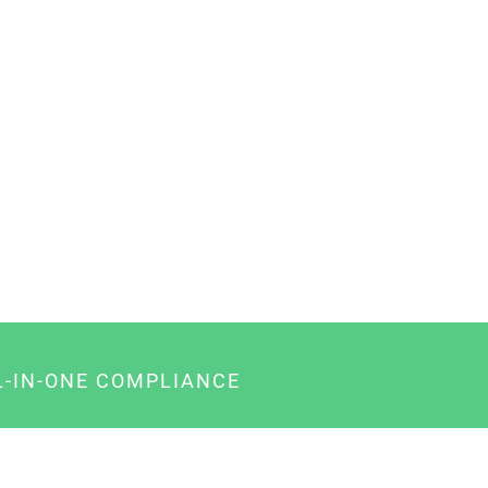
L-IN-ONE COMPLIANCE
gency-Paket für Agenturen