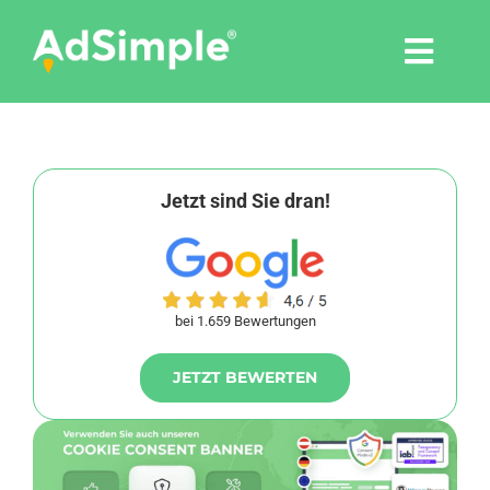
Skip
to
Togg
content
Navi
Leistungen
Tools
Jetzt sind Sie dran!
Pressemitteilungen
bei 1.659 Bewertungen
Shop
JETZT BEWERTEN
Agentur
Blog