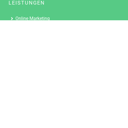
LEISTUNGEN
Online Marketing
Content Marketing
Content Marketing Abos
Content Marketing für Ärzte
Suchmaschinenoptimierung
Social Media Marketing
Influencer Marketing
Partnerprogramm
TOOLS