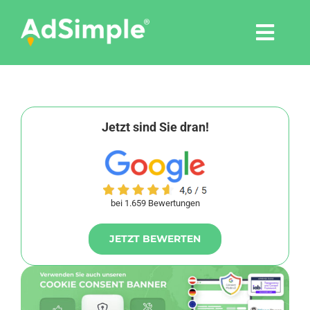
Skip
to
Togg
content
Navi
Leistungen
Tools
Jetzt sind Sie dran!
Pressemitteilungen
bei 1.659 Bewertungen
Shop
JETZT BEWERTEN
Agentur
Blog