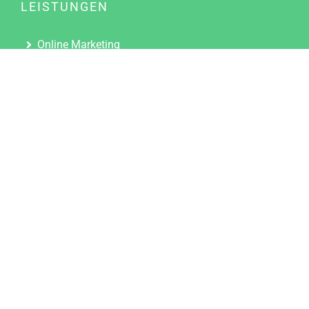
LEISTUNGEN
Online Marketing
Content Marketing
Content Marketing Abos
Content Marketing für Ärzte
Suchmaschinenoptimierung
Social Media Marketing
Influencer Marketing
Partnerprogramm
TOOLS