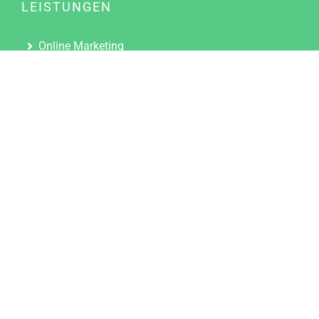
LEISTUNGEN
Online Marketing
Content Marketing
Content Marketing Abos
Content Marketing für Ärzte
Suchmaschinenoptimierung
Social Media Marketing
Influencer Marketing
Partnerprogramm
TOOLS