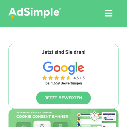
Skip
to
Togg
content
Navi
Leistungen
Tools
Jetzt sind Sie dran!
Pressemitteilungen
bei 1.659 Bewertungen
Shop
JETZT BEWERTEN
Agentur
Blog