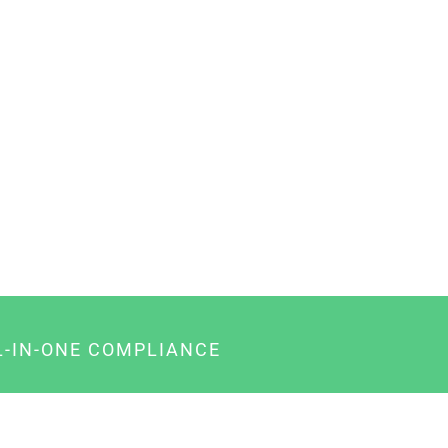
L-IN-ONE COMPLIANCE
gency-Paket für Agenturen