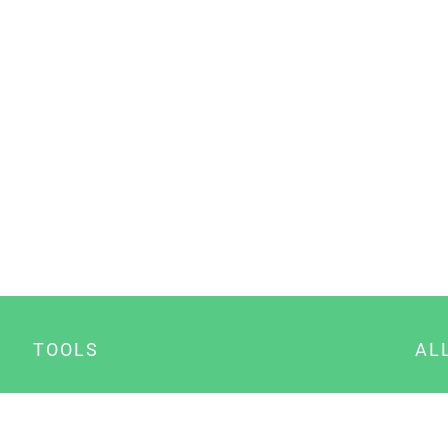
TOOLS
AL
Datenschutz Generator
A