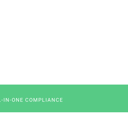
L-IN-ONE COMPLIANCE
gency-Paket für Agenturen