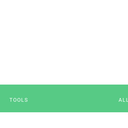
TOOLS
AL
Datenschutz Generator
A