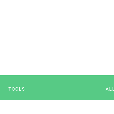
TOOLS
AL
Datenschutz Generator
A