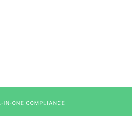
L-IN-ONE COMPLIANCE
gency-Paket für Agenturen