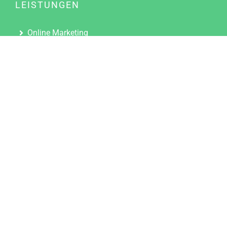
LEISTUNGEN
Online Marketing
Content Marketing
Content Marketing Abos
Content Marketing für Ärzte
Suchmaschinenoptimierung
Social Media Marketing
Influencer Marketing
Partnerprogramm
TOOLS