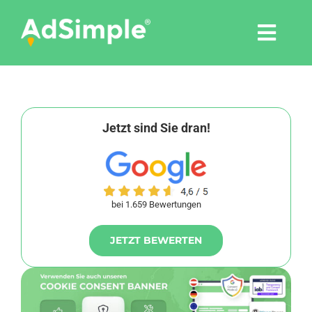
Skip
to
Togg
content
Navi
Leistungen
Tools
Jetzt sind Sie dran!
Pressemitteilungen
bei 1.659 Bewertungen
Shop
JETZT BEWERTEN
Agentur
Blog