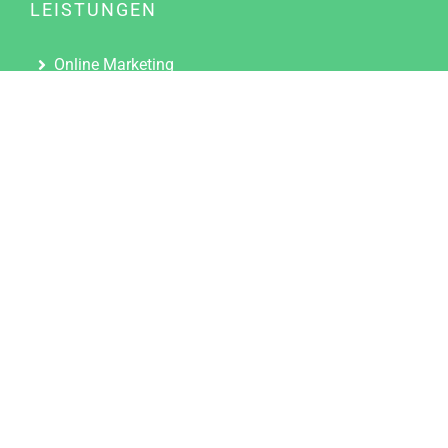
LEISTUNGEN
Online Marketing
Content Marketing
Content Marketing Abos
Content Marketing für Ärzte
Suchmaschinenoptimierung
Social Media Marketing
Influencer Marketing
Partnerprogramm
TOOLS