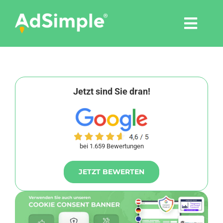
Skip
to
Togg
content
Navi
Leistungen
Tools
Jetzt sind Sie dran!
Pressemitteilungen
bei 1.659 Bewertungen
Shop
JETZT BEWERTEN
Agentur
Blog