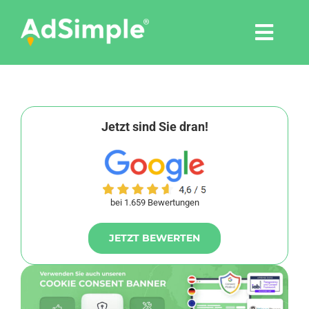
Skip
to
Togg
content
Navi
Leistungen
Tools
Jetzt sind Sie dran!
Pressemitteilungen
bei 1.659 Bewertungen
Shop
JETZT BEWERTEN
Agentur
Blog