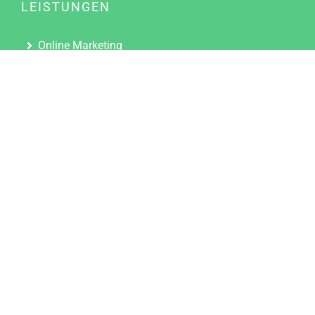
LEISTUNGEN
Online Marketing
Content Marketing
Content Marketing Abos
Content Marketing für Ärzte
Suchmaschinenoptimierung
Social Media Marketing
Influencer Marketing
Partnerprogramm
TOOLS