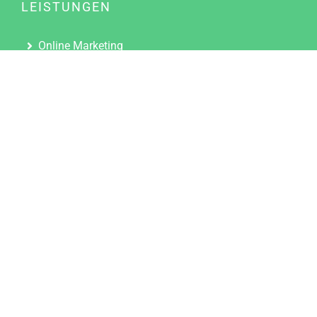
LEISTUNGEN
Online Marketing
Content Marketing
Content Marketing Abos
Content Marketing für Ärzte
Suchmaschinenoptimierung
Social Media Marketing
Influencer Marketing
Partnerprogramm
TOOLS