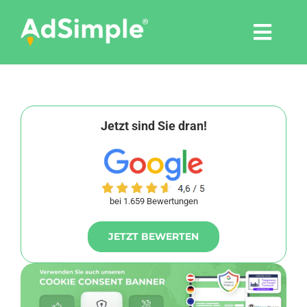
Skip
to
Togg
content
Navi
Leistungen
Tools
Jetzt sind Sie dran!
Pressemitteilungen
bei 1.659 Bewertungen
Shop
JETZT BEWERTEN
Agentur
Blog