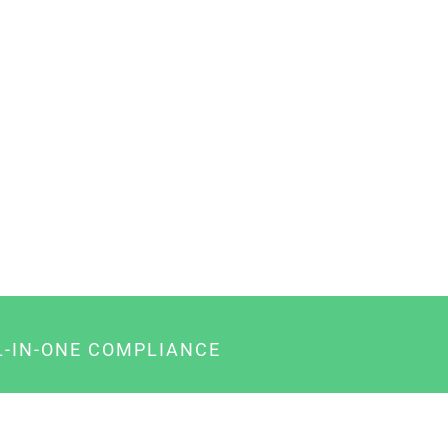
L-IN-ONE COMPLIANCE
gency-Paket für Agenturen