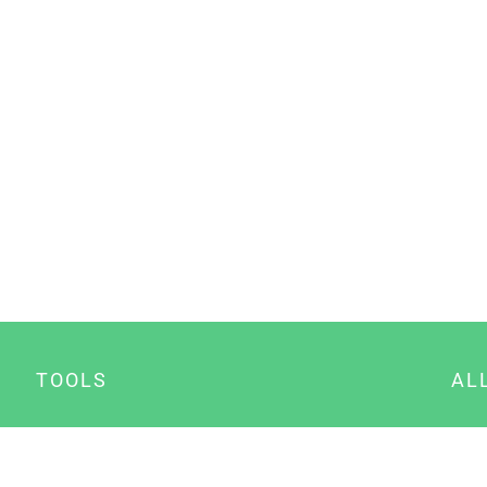
TOOLS
AL
Datenschutz Generator
A