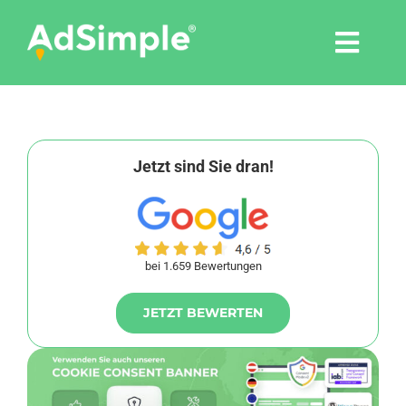
Skip
to
Togg
content
Navi
Leistungen
Tools
Jetzt sind Sie dran!
Pressemitteilungen
bei 1.659 Bewertungen
Shop
JETZT BEWERTEN
Agentur
Blog