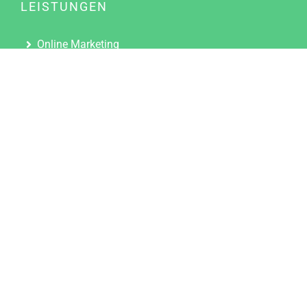
LEISTUNGEN
Online Marketing
Content Marketing
Content Marketing Abos
Content Marketing für Ärzte
Suchmaschinenoptimierung
Social Media Marketing
Influencer Marketing
Partnerprogramm
TOOLS